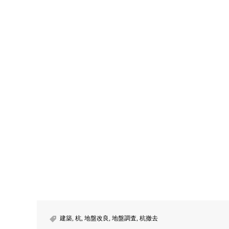
建築
,
杭
,
地盤改良
,
地盤調査
,
杭撤去