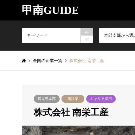
甲南GUIDE
and
本部支部から選
or
全国の企業一覧
株式会社 南栄工産
鹿児島本部
建設業
キャリア採用
株式会社 南栄工産