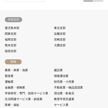
本部支部
鹿児島本部
東北支部
関東支部
近畿支部
福岡支部
宮崎支部
熊本支部
大隅支部
指宿支部
業種
農業・林業・漁業
建設業
製造業
情報通信業
運輸業
卸売業・小売業
金融業・保険業
不動産業・物品賃貸業
学術研究・専門、技術サービス業
宿泊業・飲食店
生活関連サービス業・娯楽業
教育学習支援業
医療・福祉
サービス業